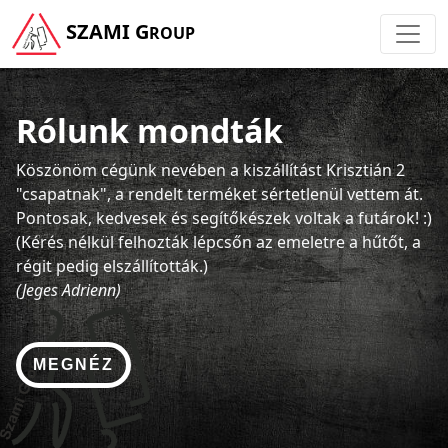
SZAMI G
ROUP
Rólunk mondták
Köszönöm cégünk nevében a kiszállítást Krisztián 2
"csapatnak", a rendelt terméket sértetlenül vettem át.
Pontosak, kedvesek és segítőkészek voltak a futárok! :)
(Kérés nélkül felhozták lépcsőn az emeletre a hűtőt, a
régit pedig elszállították.)
(Jeges Adrienn)
MEGNÉZ